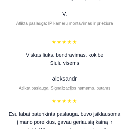
V.
Atlikta paslauga: IP kamerų montavimas ir priežiūra
★
★
★
★
★
Viskas liuks, bendravimas, kokibe
Siulu visems
aleksandr
Atlikta paslauga: Signalizacijos namams, butams
★
★
★
★
★
Esu labai patenkinta paslauga, buvo įsiklausoma
į mano poreikius, gavau geriausią kainą ir