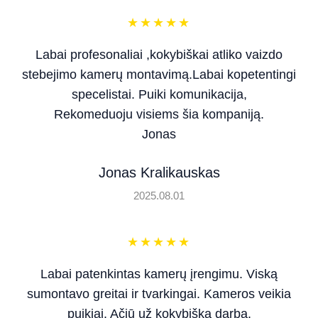
★
★
★
★
★
Labai profesonaliai ,kokybiškai atliko vaizdo
stebejimo kamerų montavimą.Labai kopetentingi
specelistai. Puiki komunikacija,
Rekomeduoju visiems šia kompaniją.
Jonas
Jonas Kralikauskas
2025.08.01
★
★
★
★
★
Labai patenkintas kamerų įrengimu. Viską
sumontavo greitai ir tvarkingai. Kameros veikia
puikiai. Ačiū už kokybišką darbą.