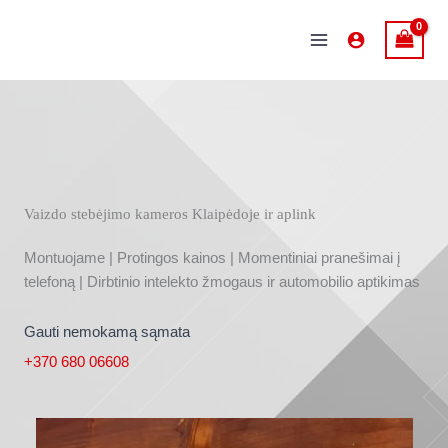
Pereiti
prie
MAIN
turinio
MENU
Vaizdo stebėjimo kameros Klaipėdoje ir aplink
Montuojame | Protingos kainos | Momentiniai pranešimai į
telefoną | Dirbtinio intelekto žmogaus ir automobilio aptikimas
Gauti nemokamą sąmata
+370 680 06608