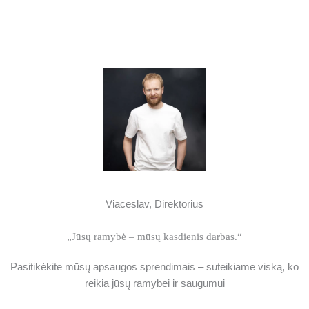
Viaceslav, Direktorius
„Jūsų ramybė – mūsų kasdienis darbas.“
Pasitikėkite mūsų apsaugos sprendimais – suteikiame viską, ko
reikia jūsų ramybei ir saugumui