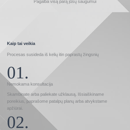
Pagalba visą parą jūsų saugumui
Kaip tai veikia
Procesas susideda iš kelių itin paprastų žingsnių
01.
Nemokama konsultacija
Skambinate arba paliekate užklausą. Išsiaiškiname
poreikius, paprašome patalpų planų arba atvykstame
apžiūrai.
02.