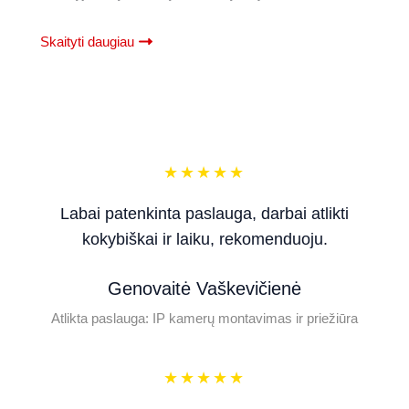
Skaityti daugiau
★
★
★
★
★
Labai patenkinta paslauga, darbai atlikti
kokybiškai ir laiku, rekomenduoju.
Genovaitė Vaškevičienė
Atlikta paslauga: IP kamerų montavimas ir priežiūra
★
★
★
★
★