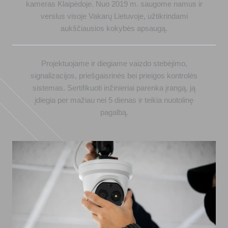
kameras Klaipėdoje. Nuo 2019 m. saugome namus ir
verslus visoje Vakarų Lietuvoje, užtikrindami
aukščiausios kokybės apsaugą.
Projektuojame ir diegiame vaizdo stebėjimo,
signalizacijos, priešgaisrinės bei prieigos kontrolės
sistemas. Sertifikuoti inžinieriai parenka įrangą, ją
įdiegia per mažiau nei 5 dienas ir teikia nuotolinę
pagalbą.