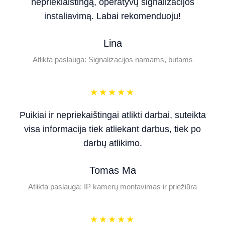
nepriekiaištingą, operatyvų signalizacijos
instaliavimą. Labai rekomenduoju!
Lina
Atlikta paslauga: Signalizacijos namams, butams
★
★
★
★
★
Puikiai ir nepriekaištingai atlikti darbai, suteikta
visa informacija tiek atliekant darbus, tiek po
darbų atlikimo.
Tomas Ma
Atlikta paslauga: IP kamerų montavimas ir priežiūra
★
★
★
★
★