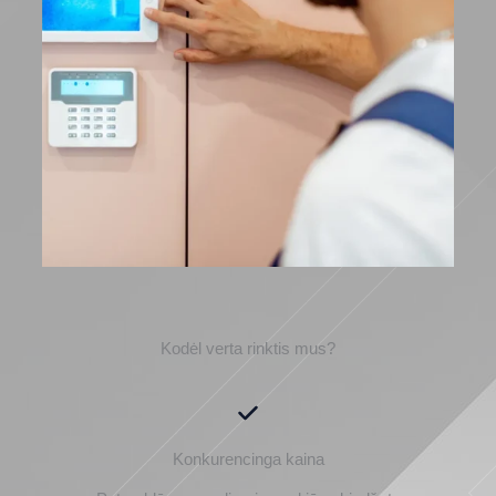
Kodėl verta rinktis mus?
Konkurencinga kaina