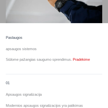
Paslaugos
apsaugos sistemos
Siūlome pažangias saugumo sprendimus.
Pradėkime
01
Apsaugos signalizacija
Modernios apsaugos signalizacijos yra patikimas