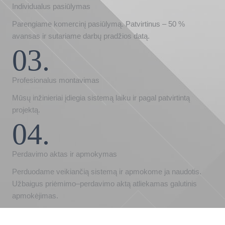
Individualus pasiūlymas
Parengiame komercinį pasiūlymą. Patvirtinus – 50 %
avansas ir sutariame darbų pradžios datą.
03.
Profesionalus montavimas
Mūsų inžinieriai įdiegia sistemą laiku ir pagal patvirtintą
projektą.
04.
Perdavimo aktas ir apmokymas
Perduodame veikiančią sistemą ir apmokome ja naudotis.
Užbaigus priėmimo–perdavimo aktą atliekamas galutinis
apmokėjimas.