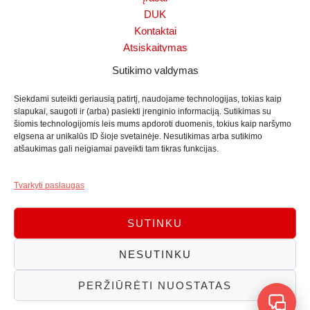
DUK
Kontaktai
Atsiskaitymas
Slapukų politika (ES)
Sutikimo valdymas
Sąlygos ir taisyklės
Mano paskyra
Siekdami suteikti geriausią patirtį, naudojame technologijas, tokias kaip
slapukai, saugoti ir (arba) pasiekti įrenginio informaciją. Sutikimas su
Pinigų grąžinimo politika
šiomis technologijomis leis mums apdoroti duomenis, tokius kaip naršymo
Dronų aptikimo sistema
elgsena ar unikalūs ID šioje svetainėje. Nesutikimas arba sutikimo
Naujausi straipsniai
atšaukimas gali neigiamai paveikti tam tikras funkcijas.
Wi‑Fi, PoE ar 4G: belaidės lauko stebėjimo kameros
Tvarkyti paslaugas
10 Liepos, 2026
Komentarų: 0
SUTINKU
NESUTINKU
Copyright © 2026 Saugumo Orgita. Visos teisės saugomos.
PERŽIŪRĖTI NUOSTATAS
Privatumo politika
Slapukų politika (ES)