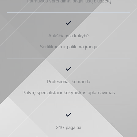
Patrauklūs sprendimai pagal jūsų biudžetą
Aukščiausia kokybė
Sertifikuota ir patikima įranga
Profesionali komanda
Patyrę specialistai ir kokybiškas aptarnavimas
24/7 pagalba