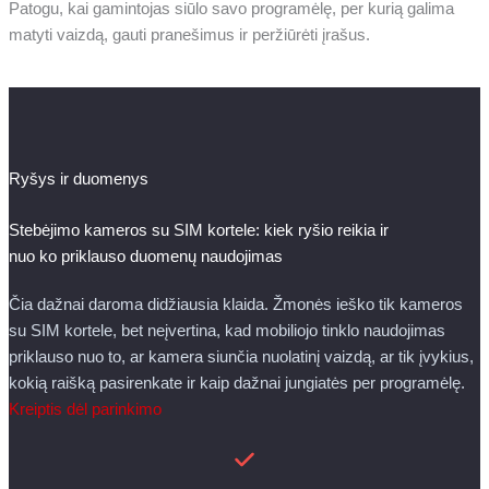
Patogu, kai gamintojas siūlo savo programėlę, per kurią galima
matyti vaizdą, gauti pranešimus ir peržiūrėti įrašus.
Ryšys ir duomenys
Stebėjimo kameros su SIM kortele: kiek ryšio reikia ir
nuo ko priklauso duomenų naudojimas
Čia dažnai daroma didžiausia klaida. Žmonės ieško tik kameros
su SIM kortele, bet neįvertina, kad mobiliojo tinklo naudojimas
priklauso nuo to, ar kamera siunčia nuolatinį vaizdą, ar tik įvykius,
kokią raišką pasirenkate ir kaip dažnai jungiatės per programėlę.
Kreiptis dėl parinkimo