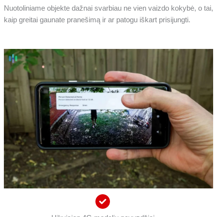
Nuotoliniame objekte dažnai svarbiau ne vien vaizdo kokybė, o tai,
kaip greitai gaunate pranešimą ir ar patogu iškart prisijungti.