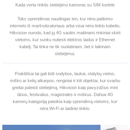
Kada verta rinktis stebėjimo kameras su SIM kortele
Toks sprendimas naudingas ten, kur nėra patikimo
interneto iš maršrutizatoriaus arba visai nėra tinklo kabelio.
Hikvision nurodo, kad jų 4G saulės maitinami rinkiniai skirti
vietoms, kur sunku nutiesti elektros laidus ir Ethernet
kabelį. Tai tinka ne tik nuolatiniam, bet ir laikinam
stebėjimui.
Praktiškai tai gali būti sodybos, laukai, statybų vietos,
miško ar kelių atkarpos, renginiai ir kiti objektai, kur svarbu
greitai paleisti stebėjimą. Hikvision kaip pavyzdžius mini
ūkius, festivalius, magistrales ir miškus. Dahua 4G
kamerų kategoriją pateikia kaip sprendimą vietoms, kur
nėra Wi‑Fi ar laidinio tinklo.