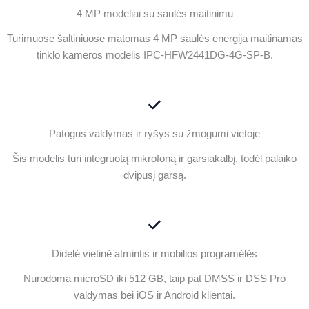
4 MP modeliai su saulės maitinimu
Turimuose šaltiniuose matomas 4 MP saulės energija maitinamas
tinklo kameros modelis IPC-HFW2441DG-4G-SP-B.
Patogus valdymas ir ryšys su žmogumi vietoje
Šis modelis turi integruotą mikrofoną ir garsiakalbį, todėl palaiko
dvipusį garsą.
Didelė vietinė atmintis ir mobilios programėlės
Nurodoma microSD iki 512 GB, taip pat DMSS ir DSS Pro
valdymas bei iOS ir Android klientai.