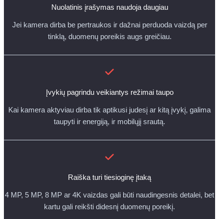
Nuolatinis įrašymas naudoja daugiau
Jei kamera dirba be pertraukos ir dažnai perduoda vaizdą per
tinklą, duomenų poreikis augs greičiau.
Įvykių pagrindu veikiantys režimai taupo
Kai kamera aktyviau dirba tik aptikusi judesį ar kitą įvykį, galima
taupyti ir energiją, ir mobilųjį srautą.
Raiška turi tiesioginę įtaką
4 MP, 5 MP, 8 MP ar 4K vaizdas gali būti naudingesnis detalei, bet
kartu gali reikšti didesnį duomenų poreikį.