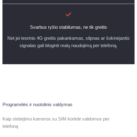
Svarbus ryšio stabilumas, ne tik greitis
Net jei teorinis 4G greitis pakankamas, silpnas ar šokinėjantis
signalas gali bloginti realų naudojimą per telefoną.
Programėlės ir nuotolinis valdymas
Kaip stebėjimo kameros su SIM kortele valdomos per
telefoną