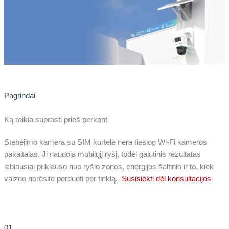
Pagrindai
Ką reikia suprasti prieš perkant
Stebėjimo kamera su SIM kortele nėra tiesiog Wi‑Fi kameros
pakaitalas. Ji naudoja mobilųjį ryšį, todėl galutinis rezultatas
labiausiai priklauso nuo ryšio zonos, energijos šaltinio ir to, kiek
vaizdo norėsite perduoti per tinklą.
Susisiekti dėl konsultacijos
01