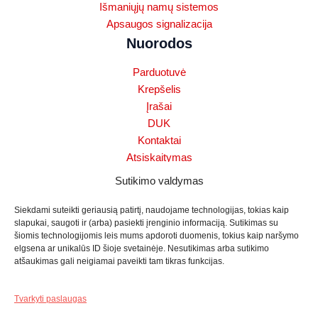
Išmaniųjų namų sistemos
Apsaugos signalizacija
Nuorodos
Parduotuvė
Krepšelis
Įrašai
DUK
Kontaktai
Atsiskaitymas
Slapukų politika (ES)
Sutikimo valdymas
Sąlygos ir taisyklės
Mano paskyra
Siekdami suteikti geriausią patirtį, naudojame technologijas, tokias kaip
slapukai, saugoti ir (arba) pasiekti įrenginio informaciją. Sutikimas su
Pinigų grąžinimo politika
šiomis technologijomis leis mums apdoroti duomenis, tokius kaip naršymo
Dronų aptikimo sistema
elgsena ar unikalūs ID šioje svetainėje. Nesutikimas arba sutikimo
Naujausi straipsniai
atšaukimas gali neigiamai paveikti tam tikras funkcijas.
Wi‑Fi, PoE ar 4G: belaidės lauko stebėjimo kameros
Tvarkyti paslaugas
10 Liepos, 2026
Komentarų: 0