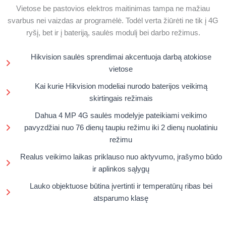
Vietose be pastovios elektros maitinimas tampa ne mažiau
svarbus nei vaizdas ar programėlė. Todėl verta žiūrėti ne tik į 4G
ryšį, bet ir į bateriją, saulės modulį bei darbo režimus.
Hikvision saulės sprendimai akcentuoja darbą atokiose
vietose
Kai kurie Hikvision modeliai nurodo baterijos veikimą
skirtingais režimais
Dahua 4 MP 4G saulės modelyje pateikiami veikimo
pavyzdžiai nuo 76 dienų taupiu režimu iki 2 dienų nuolatiniu
režimu
Realus veikimo laikas priklauso nuo aktyvumo, įrašymo būdo
ir aplinkos sąlygų
Lauko objektuose būtina įvertinti ir temperatūrų ribas bei
atsparumo klasę