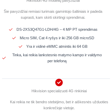
Hikvision 4G modelių pavyzdžiai
Šie pavyzdžiai remiasi turimais gamintojo šaltiniais ir padeda
suprasti, kam skirti skirtingi sprendimai.
DS-2XS3Q47G1-LDH/4G – 4 MP PT sprendimas
Micro SIM, Cat 4 ryšys ir iki 256 GB microSD
Yra ir vidinė eMMC atmintis iki 64 GB
Tinka, kai reikia lankstesnio matymo kampo ir valdymo
per telefoną
Hikvision specializuoti 4G rinkiniai
Kai reikia ne tik bendro stebėjimo, bet ir aiškesnės užduoties
konkrečioje vietoje.