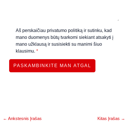
Aš perskaičiau privatumo politiką ir sutinku, kad
mano duomenys būtų tvarkomi siekiant atsakyti į
mano užklausą ir susisiekti su manimi šiuo
klausimu.
*
PASKAMBINKITE MAN ATGAL
←
Ankstesnis Įrašas
Kitas Įrašas
→