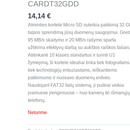
CARDT32GDD
14,14
€
Atminties kortelė Micro SD suteikia patikimą 32 
talpos sprendimą jūsų duomenų saugojimui. Grei
95 MB/s skaitymo ir 20 MB/s rašymo sparta
užtikrina efektyvų darbą su aukštos raiškos failais
Atitinkanti 10 klasės standartus ir turinti U1
žymėjimą, ši kortelė idealiai tinka tiek fotografams
tiek technologijų entuziastams, ieškantiems
patikimumo ir nuosavo duomenų erdvės.
Naudojant FAT32 failų sistemą, ji puikiai veikia
įvairiuose įrenginiuose – nuo kamerų iki išmanųjų
telefonų.
Neturime