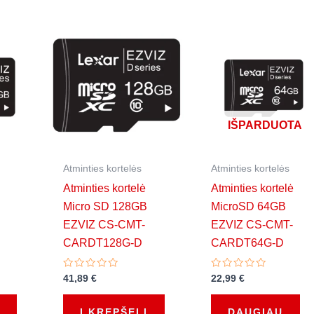
IŠPARDUOTA
Atminties kortelės
Atminties kortelės
Atminties kortelė
Atminties kortelė
Micro SD 128GB
MicroSD 64GB
EZVIZ CS-CMT-
EZVIZ CS-CMT-
CARDT128G-D
CARDT64G-D
Įvertinimas:
Įvertinimas:
41,89
€
22,99
€
0
0
iš
iš
5
5
Į KREPŠELĮ
DAUGIAU