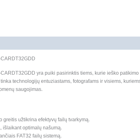
mai (0)
CMT-CARDT32GDD
ARDT32GDD yra puiki pasirinktis tiems, kurie ieško patikimo
inka technologijų entuziastams, fotografams ir visiems, kuriem
duomenų saugojimas.
greitis užtikrina efektyvų failų tvarkymą.
, išlaikant optimalų našumą.
ančiais FAT32 failų sistemą.