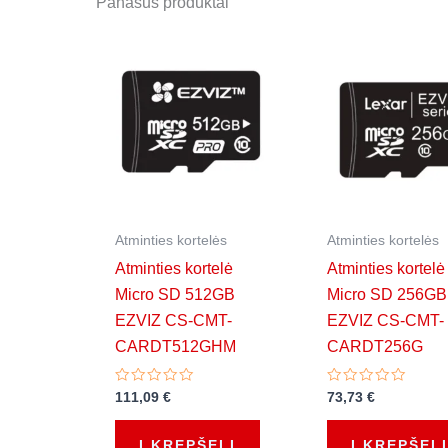
Panašūs produktai
Atminties kortelės
Atminties kortelės
Atminties kortelė
Atminties kortelė
Micro SD 512GB
Micro SD 256GB
EZVIZ CS-CMT-
EZVIZ CS-CMT-
CARDT512GHM
CARDT256G
Įvertinimas:
Įvertinimas:
111,09
€
73,73
€
0
0
iš
iš
5
5
Į KREPŠELĮ
Į KREPŠELĮ