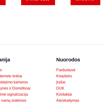
nija
Nuorodos
s
Parduotuvė
nterneto tinklai
Krepšelis
tebėjimo kameros
Įrašai
pynės ir Domofonai
DUK
rinė signalizacija
Kontaktai
ų namų sistemos
Atsiskaitymas