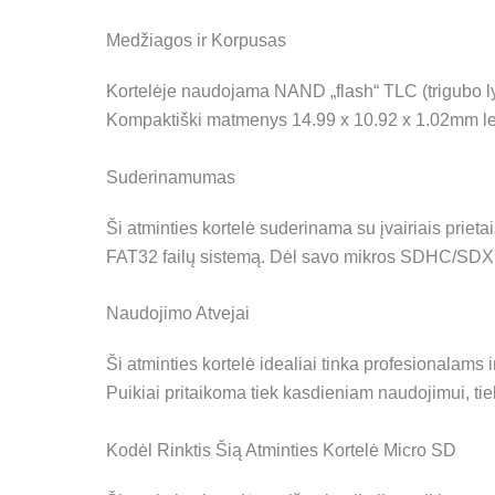
Medžiagos ir Korpusas
Kortelėje naudojama NAND „flash“ TLC (trigubo lygio
Kompaktiški matmenys 14.99 x 10.92 x 1.02mm leidži
Suderinamumas
Ši atminties kortelė suderinama su įvairiais priet
FAT32 failų sistemą. Dėl savo mikros SDHC/SDXC f
Naudojimo Atvejai
Ši atminties kortelė idealiai tinka profesionalams
Puikiai pritaikoma tiek kasdieniam naudojimui, tie
Kodėl Rinktis Šią Atminties Kortelė Micro SD