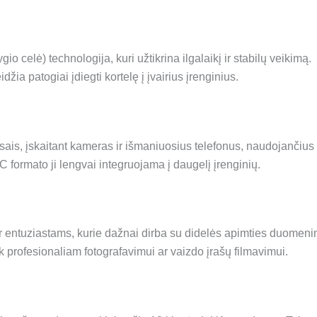
 celė) technologija, kuri užtikrina ilgalaikį ir stabilų veikimą.
a patogiai įdiegti kortelę į įvairius įrenginius.
aisais, įskaitant kameras ir išmaniuosius telefonus, naudojančius
ormato ji lengvai integruojama į daugelį įrenginių.
 ir entuziastams, kurie dažnai dirba su didelės apimties duomeni
k profesionaliam fotografavimui ar vaizdo įrašų filmavimui.