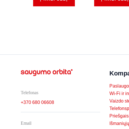
Kompa
Paslaugo
Telefonas
Wi-Fi ir i
Vaizdo s
+370 680 06608
Telefons
Priešgais
Email
Išmaniųj