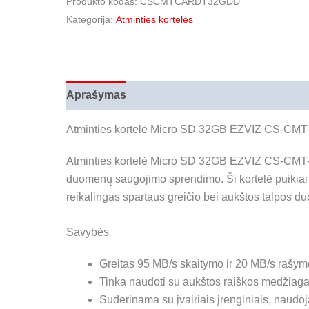
Produkto kodas:
CSCMTCARDT32GDD
Kategorija:
Atminties kortelės
Aprašymas
Papildoma informacija
Atsiliepi
Atminties kortelė Micro SD 32GB EZVIZ CS-
Atminties kortelė Micro SD 32GB EZVIZ CS-CMT-C
duomenų saugojimo sprendimo. Ši kortelė puikiai t
reikalingas spartaus greičio bei aukštos talpos 
Savybės
Greitas 95 MB/s skaitymo ir 20 MB/s rašymo 
Tinka naudoti su aukštos raiškos medžiaga
Suderinama su įvairiais įrenginiais, naudoj