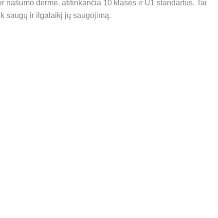
ir našumo derme, atitinkančia 10 klasės ir U1 standartus. Tai
ek saugų ir ilgalaikį jų saugojimą.
C