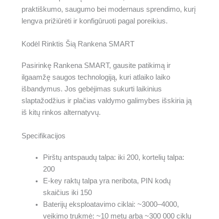
praktiškumo, saugumo bei modernaus sprendimo, kurį
lengva prižiūrėti ir konfigūruoti pagal poreikius.
Kodėl Rinktis Šią Rankena SMART
Pasirinkę Rankena SMART, gausite patikimą ir
ilgaamžę saugos technologiją, kuri atlaiko laiko
išbandymus. Jos gebėjimas sukurti laikinius
slaptažodžius ir plačias valdymo galimybes išskiria ją
iš kitų rinkos alternatyvų.
Specifikacijos
Pirštų antspaudų talpa: iki 200, kortelių talpa:
200
E-key raktų talpa yra neribota, PIN kodų
skaičius iki 150
Baterijų eksploatavimo ciklai: ~3000–4000,
veikimo trukmė: ~10 metų arba ~300 000 ciklų