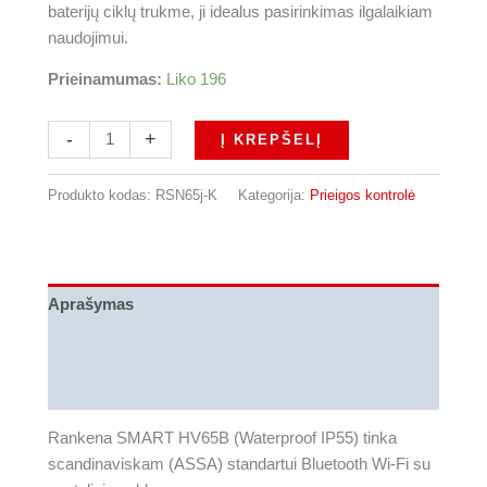
baterijų ciklų trukme, ji idealus pasirinkimas ilgalaikiam
naudojimui.
Prieinamumas:
Liko 196
produkto
-
+
Į KREPŠELĮ
kiekis:
Rankena
Produkto kodas:
RSN65j-K
Kategorija:
Prieigos kontrolė
SMART
HV65B
(Waterproof
IP55)
Aprašymas
tinka
scandinaviskam
Papildoma informacija
(ASSA)
Atsiliepimai (0)
standartui
Bluetooth
Rankena SMART HV65B (Waterproof IP55) tinka
Wi-
scandinaviskam (ASSA) standartui Bluetooth Wi-Fi su
Fi