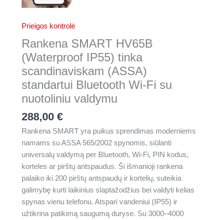
Prieigos kontrolė
Rankena SMART HV65B
(Waterproof IP55) tinka
scandinaviskam (ASSA)
standartui Bluetooth Wi-Fi su
nuotoliniu valdymu
288,00
€
Rankena SMART yra puikus sprendimas moderniems
namams su ASSA 565/2002 spynomis, siūlanti
universalų valdymą per Bluetooth, Wi-Fi, PIN kodus,
korteles ar pirštų antspaudus. Ši išmanioji rankena
palaiko iki 200 pirštų antspaudų ir kortelių, suteikia
galimybę kurti laikinius slaptažodžius bei valdyti kelias
spynas vienu telefonu. Atspari vandeniui (IP55) ir
užtikrina patikimą saugumą duryse. Su 3000–4000