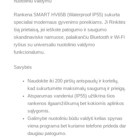
nuotoliniu valdymu
su
nuotoliniu
Rankena SMART HV65B (Waterproof IP55) sukurta
valdymu
specialiai modernaus gyvenimo poreikiams. Ji Rinkitės
šią prietaisą, jei ieškote patogumo ir saugumo
skandinaviske namuose, palaikančiu Bluetooth ir Wi-Fi
ryšius su universaliu nuotolinio valdymo
funkcionalumu.
Savybės
Naudokite iki 200 pirštų antspaudų ir kortelių,
kad sukurtumėte maksimalų saugumą ir prieigą.
Atsparumas vandeniui (IP55) užtikrina šios
rankenos ilgaamžiškumą bet kokiomis aplinkos
sąlygomis.
Galimybė nuotoliniu būdu valdyti kelias spynas
viena programa bet kuriame telefone prideda dar
daugiau patogumo.