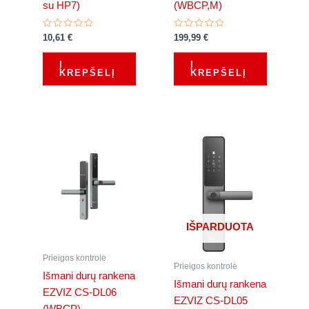
su HP7)
(WBCP,M)
Įvertinimas:
Įvertinimas:
10,61
€
199,99
€
0
0
iš
iš
5
5
Į
Į
KREPŠELĮ
KREPŠELĮ
IŠPARDUOTA
Prieigos kontrolė
Prieigos kontrolė
Išmani durų rankena
Išmani durų rankena
EZVIZ CS-DL06
EZVIZ CS-DL05