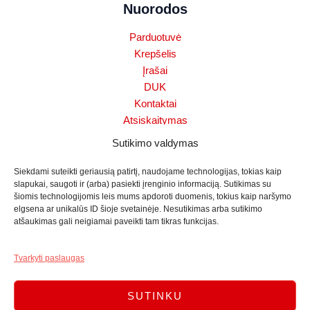
Nuorodos
Parduotuvė
Krepšelis
Įrašai
DUK
Kontaktai
Atsiskaitymas
Slapukų politika (ES)
Sutikimo valdymas
Sąlygos ir taisyklės
Mano paskyra
Siekdami suteikti geriausią patirtį, naudojame technologijas, tokias kaip
slapukai, saugoti ir (arba) pasiekti įrenginio informaciją. Sutikimas su
Pinigų grąžinimo politika
šiomis technologijomis leis mums apdoroti duomenis, tokius kaip naršymo
Dronų aptikimo sistema
elgsena ar unikalūs ID šioje svetainėje. Nesutikimas arba sutikimo
Naujausi straipsniai
atšaukimas gali neigiamai paveikti tam tikras funkcijas.
Wi‑Fi, PoE ar 4G: belaidės lauko stebėjimo kameros
Tvarkyti paslaugas
10 Liepos, 2026
Komentarų: 0
SUTINKU