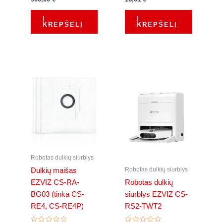
0
0
iš
iš
5
5
Į
Į
KREPŠELĮ
KREPŠELĮ
Robotas dulkių siurblys
Robotas dulkių siurblys
Dulkių maišas
EZVIZ CS-RA-
Robotas dulkių
BG03 (tinka CS-
siurblys EZVIZ CS-
RE4, CS-RE4P)
RS2-TWT2