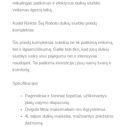
reikalingas patikimas ir efektyvus dulkių siurblio
veikimas ilgesnį laiką.
Kodėl Rinktis Šią Roboto dulkių siurblio priedų
komplektas
Šis priedų komplektas suteikia ne tik patikimą veikimą,
bet ir ilgaamžiškumą. Galite būti tikri, kad jūsų dulkių
siurblys veiks visu pajėgumu net ir intensyviai
naudojant. Tai patikima investicija į jūsų namų švarą ir
komfortą.
Specifikacijos
Pagrindiniai ir šoniniai šepečiai, užtikrinantys
platų valymo diapazoną.
Dvigubi filtrai maksimaliam oro išgryninimui.
4L talpos dulkių maišeliai, mažinantys priežiūros
dažnumą.