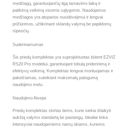
medžiagų, garantuojančių ilgą tarnavimo laiką ir
patikimą veikimą visomis sąlygomis. Naudojamos
medžiagos yra atsparios nusidėvėjimui ir lengvai
prižiūrimos, užtikrinant sklandų valymą be papildomų
rūpesčių.
Suderinamumas
Šis priedų komplektas yra suprojektuotas būtent EZVIZ
RS20 Pro modeliui, garantuojant tobulą priderinimą ir
efektyvų veikimą. Komplektas lengvai montuojamas ir
pakeičiamas, suteikiant maksimalų patogumą
naudojimo metu.
Naudojimo Atvejai
Priedų komplektas skirtas tiems, kurie siekia išlaikyti
aukštą valymo standartą be pastangų. Idealiai tinka
intensyviai naudojamiems namų ūkiams, kuriems