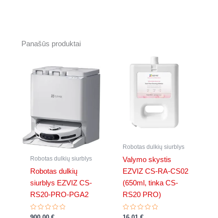
Panašūs produktai
Robotas dulkių siurblys
Robotas dulkių siurblys
Valymo skystis
Robotas dulkių
EZVIZ CS-RA-CS02
siurblys EZVIZ CS-
(650ml, tinka CS-
RS20-PRO-PGA2
RS20 PRO)
Įvertinimas:
Įvertinimas:
900,00
€
16,01
€