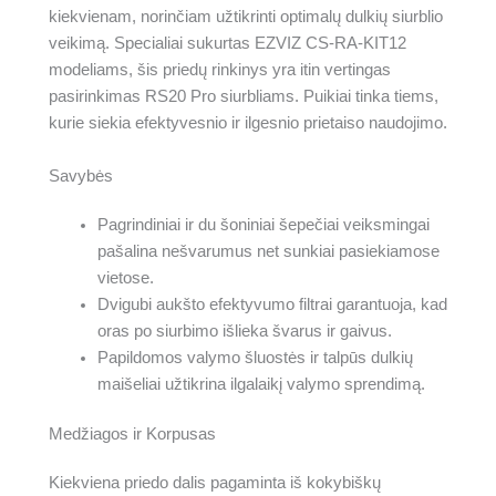
kiekvienam, norinčiam užtikrinti optimalų dulkių siurblio
veikimą. Specialiai sukurtas EZVIZ CS-RA-KIT12
modeliams, šis priedų rinkinys yra itin vertingas
pasirinkimas RS20 Pro siurbliams. Puikiai tinka tiems,
kurie siekia efektyvesnio ir ilgesnio prietaiso naudojimo.
Savybės
Pagrindiniai ir du šoniniai šepečiai veiksmingai
pašalina nešvarumus net sunkiai pasiekiamose
vietose.
Dvigubi aukšto efektyvumo filtrai garantuoja, kad
oras po siurbimo išlieka švarus ir gaivus.
Papildomos valymo šluostės ir talpūs dulkių
maišeliai užtikrina ilgalaikį valymo sprendimą.
Medžiagos ir Korpusas
Kiekviena priedo dalis pagaminta iš kokybiškų