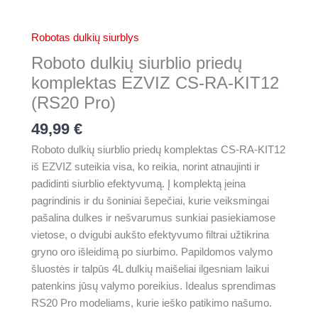
Robotas dulkių siurblys
Roboto dulkių siurblio priedų
komplektas EZVIZ CS-RA-KIT12
(RS20 Pro)
49,99
€
Roboto dulkių siurblio priedų komplektas CS-RA-KIT12
iš EZVIZ suteikia visa, ko reikia, norint atnaujinti ir
padidinti siurblio efektyvumą. Į komplektą įeina
pagrindinis ir du šoniniai šepečiai, kurie veiksmingai
pašalina dulkes ir nešvarumus sunkiai pasiekiamose
vietose, o dvigubi aukšto efektyvumo filtrai užtikrina
gryno oro išleidimą po siurbimo. Papildomos valymo
šluostės ir talpūs 4L dulkių maišeliai ilgesniam laikui
patenkins jūsų valymo poreikius. Idealus sprendimas
RS20 Pro modeliams, kurie ieško patikimo našumo.