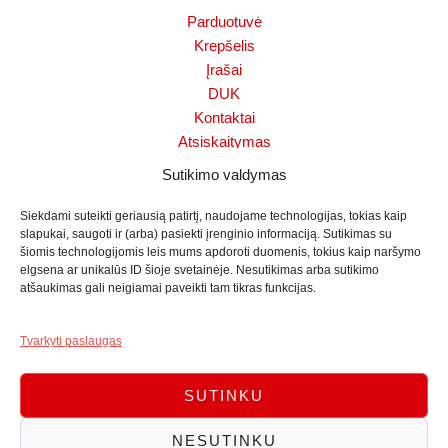
Parduotuvė
Krepšelis
Įrašai
DUK
Kontaktai
Atsiskaitymas
Slapukų politika (ES)
Sutikimo valdymas
Sąlygos ir taisyklės
Mano paskyra
Siekdami suteikti geriausią patirtį, naudojame technologijas, tokias kaip
slapukai, saugoti ir (arba) pasiekti įrenginio informaciją. Sutikimas su
Pinigų grąžinimo politika
šiomis technologijomis leis mums apdoroti duomenis, tokius kaip naršymo
Dronų aptikimo sistema
elgsena ar unikalūs ID šioje svetainėje. Nesutikimas arba sutikimo
Naujausi straipsniai
atšaukimas gali neigiamai paveikti tam tikras funkcijas.
Wi‑Fi, PoE ar 4G: belaidės lauko stebėjimo kameros
Tvarkyti paslaugas
10 Liepos, 2026
Komentarų: 0
SUTINKU
NESUTINKU