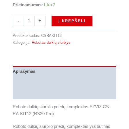
Prieinamumas:
Liko 2
produkto
-
+
Į KREPŠELĮ
kiekis:
Roboto
Produkto kodas:
CSRAKIT12
dulkių
Kategorija:
Robotas dulkių siurblys
siurblio
priedų
komplektas
EZVIZ
Aprašymas
CS-
RA-
Papildoma informacija
KIT12
Atsiliepimai (0)
(RS20
Pro)
Roboto dulkių siurblio priedų komplektas EZVIZ CS-
RA-KIT12 (RS20 Pro)
Roboto dulkių siurblio priedų komplektas yra būtinas