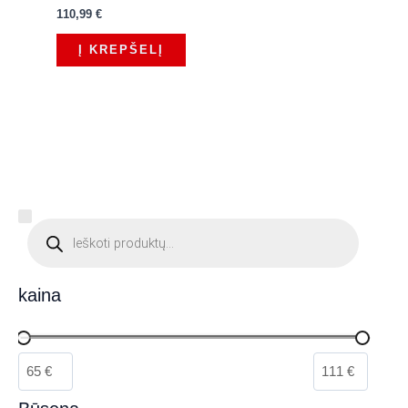
Įvertinimas:
110,99
€
0
iš
5
Į KREPŠELĮ
P
r
o
d
u
c
kaina
t
s
s
e
a
r
c
h