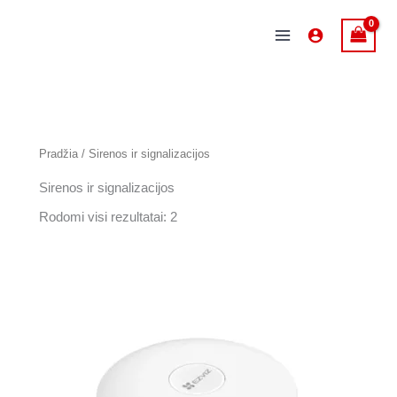
Pereiti
prie
MAIN
turinio
MENU
Pradžia
/ Sirenos ir signalizacijos
Sirenos ir signalizacijos
Rodomi visi rezultatai: 2