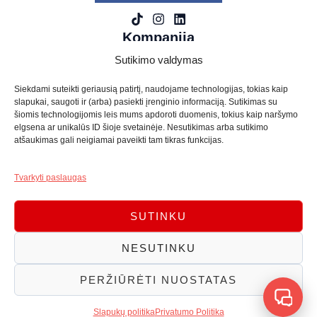
Kompanija
Sutikimo valdymas
Paslaugos
Wi-Fi ir interneto tinklai
Siekdami suteikti geriausią patirtį, naudojame technologijas, tokias kaip
Vaizdo stebėjimo kameros
slapukai, saugoti ir (arba) pasiekti įrenginio informaciją. Sutikimas su
šiomis technologijomis leis mums apdoroti duomenis, tokius kaip naršymo
Telefonspynės ir Domofonai
elgsena ar unikalūs ID šioje svetainėje. Nesutikimas arba sutikimo
Priešgaisrinė signalizacija
atšaukimas gali neigiamai paveikti tam tikras funkcijas.
Išmaniųjų namų sistemos
Apsaugos signalizacija
Tvarkyti paslaugas
Nuorodos
SUTINKU
Parduotuvė
Krepšelis
NESUTINKU
Įrašai
DUK
PERŽIŪRĖTI NUOSTATAS
Kontaktai
FILTRUOTI PRODUKTUS
UŽDARYTI
Atsiskaitymas
Slapukų politika
Privatumo Politika