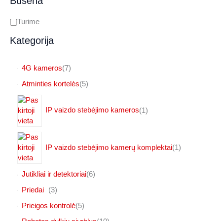
Būsena
G
Turime
a
Kategorija
l
i
7
4G kameros
7
p
m
5
Atminties kortelės
5
r
y
p
o
r
b
d
1
IP vaizdo stebėjimo kameros
1
o
u
p
ė
d
k
r
u
t
o
k
1
IP vaizdo stebėjimo kamerų komplektai
1
a
d
t
p
i
u
a
r
k
6
Jutikliai ir detektoriai
6
i
o
t
p
d
3
Priedai
3
a
r
u
p
s
o
5
Prieigos kontrolė
5
k
r
d
p
t
o