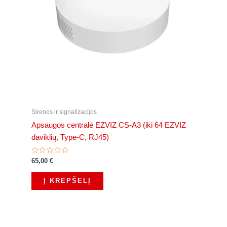
Sirenos ir signalizacijos
Apsaugos centralė EZVIZ CS-A3 (iki 64 EZVIZ
daviklių, Type-C, RJ45)
Įvertinimas:
65,00
€
0
iš
5
Į KREPŠELĮ