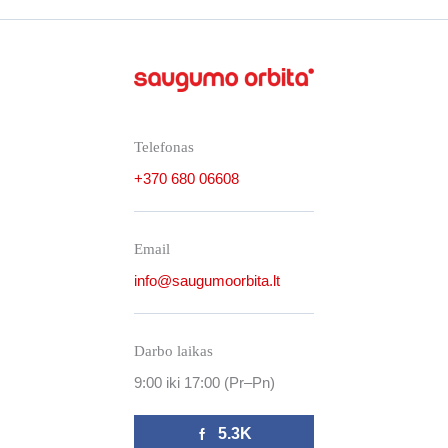
t
u
a
k
i
t
a
i
Telefonas
+370 680 06608
Email
info@saugumoorbita.lt
Darbo laikas
9:00 iki 17:00 (Pr–Pn)
5.3K