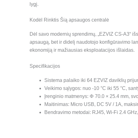
lygį.
Kodėl Rinktis Šią apsaugos centralė
Dėl savo modernių sprendimų, „EZVIZ CS-A3“ išsis
apsaugą, bet ir didelį naudotojo konfigūravimo la
ekonomiją ir mažiausias eksploatacijos išlaidas.
Specifikacijos
Sistema palaiko iki 64 EZVIZ daviklių prij
Veikimo sąlygos: nuo -10 °C iki 55 °C, san
Įrenginio matmenys: Φ 70.0 × 25.4 mm, svo
Maitinimas: Micro USB, DC 5V / 1A, maksi
Bendravimo metodai: RJ45, Wi-Fi 2.4 GHz,