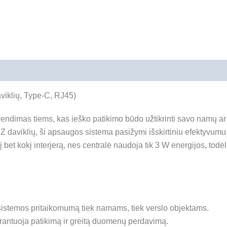
mai (0)
viklių, Type-C, RJ45)
ndimas tiems, kas ieško patikimo būdo užtikrinti savo namų ar
Z daviklių, ši apsaugos sistema pasižymi išskirtiniu efektyvumu 
į bet kokį interjerą, nes centralė naudoja tik 3 W energijos, todėl
a sistemos pritaikomumą tiek namams, tiek verslo objektams.
arantuoja patikimą ir greitą duomenų perdavimą.