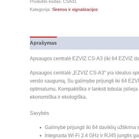
Produkto kodas:
CSA31
centralė
Kategorija:
Sirenos ir signalizacijos
EZVIZ
CS-
A3
(iki
Aprašymas
Papildoma informacija
Atsiliepi
64
EZVIZ
Apsaugos centralė EZVIZ CS-A3 (iki 64 EZVIZ da
daviklių,
Type-
Apsaugos centralė „EZVIZ CS-A3“ yra idealus spre
C,
verslo saugumą. Su galimybe prijungti iki 64 EZVI
RJ45)
optimalumu. Kompaktiška ir lanksti tobulai įsilieja 
ekonomiška ir ekologiška.
Savybės
Galimybė prijungti iki 64 daviklių užtikrin
Integruota Wi-Fi 2.4 GHz ir RJ45 jungtis g