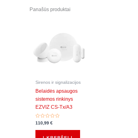
Panašūs produktai
Sirenos ir signalizacijos
Belaidės apsaugos
sistemos rinkinys
EZVIZ CS-Tx/A3
Įvertinimas:
110,99
€
0
iš
5
Į KREPŠELĮ