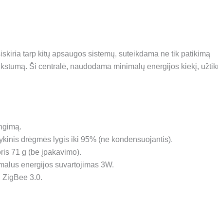
kiria tarp kitų apsaugos sistemų, suteikdama ne tik patikimą
nkstumą. Ši centralė, naudodama minimalų energijos kiekį, užtik
ungimą.
tykinis drėgmės lygis iki 95% (ne kondensuojantis).
ris 71 g (be įpakavimo).
malus energijos suvartojimas 3W.
 ZigBee 3.0.