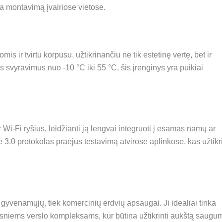
 montavimą įvairiose vietose.
ir tvirtu korpusu, užtikrinančiu ne tik estetinę vertę, bet ir
s svyravimus nuo -10 °C iki 55 °C, šis įrenginys yra puikiai
i-Fi ryšius, leidžianti ją lengvai integruoti į esamas namų ar
e 3.0 protokolas praėjus testavimą atvirose aplinkose, kas užtikr
gyvenamųjų, tiek komercinių erdvių apsaugai. Ji idealiai tinka
niems verslo kompleksams, kur būtina užtikrinti aukštą saugu